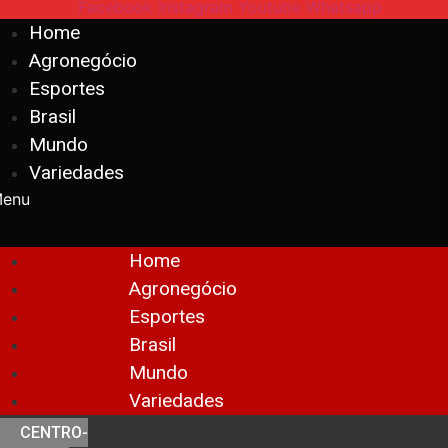
Facebook
Instagram
Youtube
Whatsapp
Home
Agronegócio
Esportes
Brasil
Mundo
Variedades
enu
Home
Agronegócio
Esportes
Brasil
Mundo
Variedades
CENTRO-