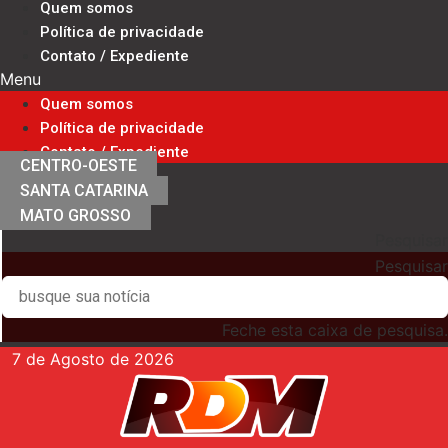
Quem somos
Ir
Política de privacidade
para
Contato / Expediente
o
Menu
conteúdo
Quem somos
Política de privacidade
Contato / Expediente
CENTRO-OESTE
SANTA CATARINA
MATO GROSSO
Pesquisar
Pesquisar
Feche esta caixa de pesquisa.
7 de Agosto de 2026