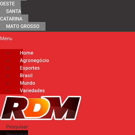
OESTE
SANTA
CATARINA
MATO GROSSO
Menu
Home
Agronegócio
Esportes
Brasil
Mundo
Variedades
Pesquisar
Pesquisar