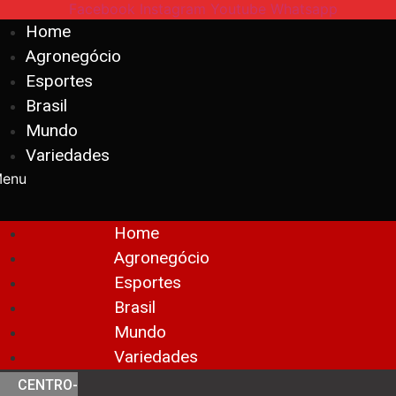
Facebook
Instagram
Youtube
Whatsapp
Home
Agronegócio
Esportes
Brasil
Mundo
Variedades
enu
Home
Agronegócio
Esportes
Brasil
Mundo
Variedades
CENTRO-