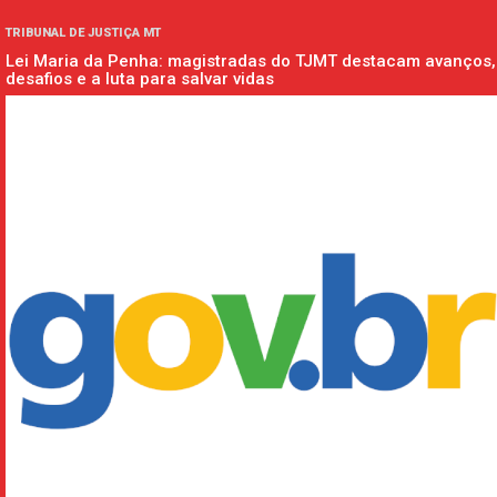
TRIBUNAL DE JUSTIÇA MT
Lei Maria da Penha: magistradas do TJMT destacam avanços,
desafios e a luta para salvar vidas