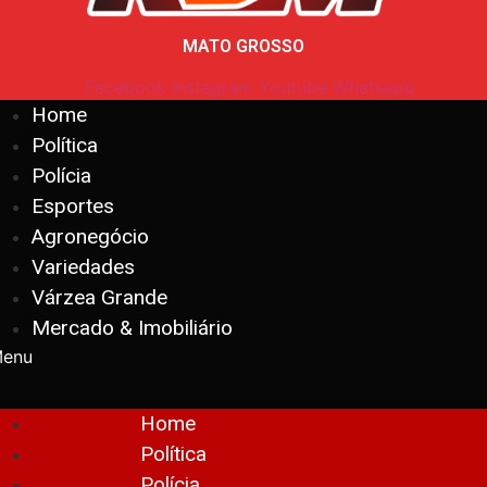
MATO GROSSO
Facebook
Instagram
Youtube
Whatsapp
Home
Política
Polícia
Esportes
Agronegócio
Variedades
Várzea Grande
Mercado & Imobiliário
enu
Home
Política
Polícia