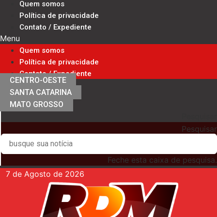
Quem somos
Ir
Política de privacidade
para
Contato / Expediente
o
Menu
conteúdo
Quem somos
Política de privacidade
Contato / Expediente
CENTRO-OESTE
SANTA CATARINA
MATO GROSSO
Pesquisar
Pesquisar
Feche esta caixa de pesquisa.
7 de Agosto de 2026