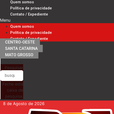
Quem somos
Ir
Política de privacidade
para
Contato / Expediente
o
Menu
conteúdo
Quem somos
Política de privacidade
Contato / Expediente
CENTRO-OESTE
SANTA CATARINA
MATO GROSSO
Pesquisar
Pesquisar
Feche esta
caixa de
pesquisa.
8 de Agosto de 2026