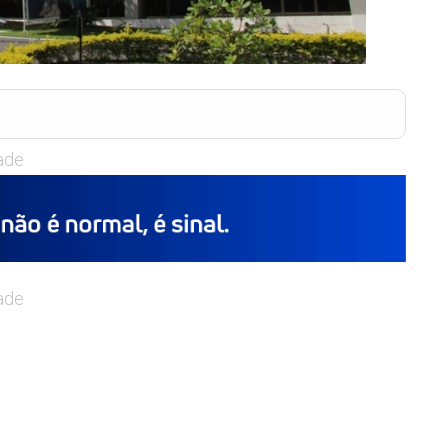
ade
ade