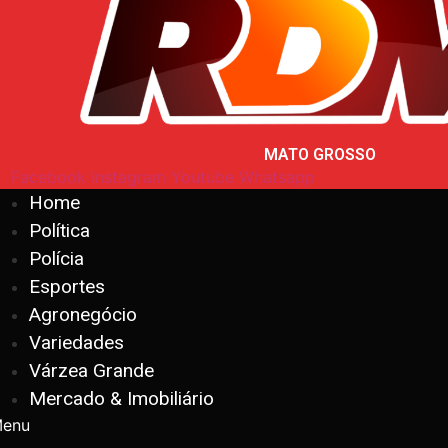
MATO GROSSO
Facebook
Instagram
Youtube
Whatsapp
Home
Política
Polícia
Esportes
Agronegócio
Variedades
Várzea Grande
Mercado & Imobiliário
enu