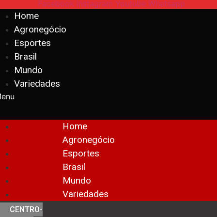
Facebook
Instagram
Youtube
Whatsapp
Home
Agronegócio
Esportes
Brasil
Mundo
Variedades
enu
Home
Agronegócio
Esportes
Brasil
Mundo
Variedades
CENTRO-