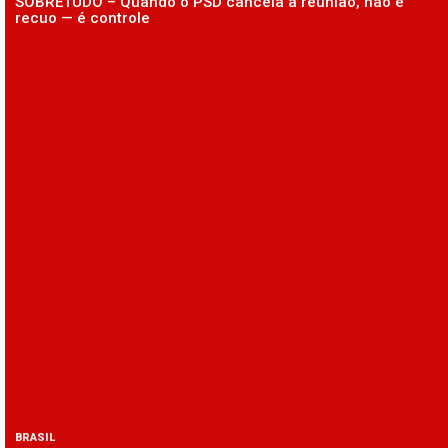
SOBRETUDO – Quando o PSD cancela a reunião, não é
recuo — é controle
BRASIL