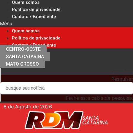
Quem somos
Ir
Política de privacidade
para
Contato / Expediente
o
Menu
conteúdo
Quem somos
Política de privacidade
Contato / Expediente
CENTRO-OESTE
SANTA CATARINA
MATO GROSSO
Pesquisar
Pesquisar
Feche esta caixa de pesquisa.
8 de Agosto de 2026