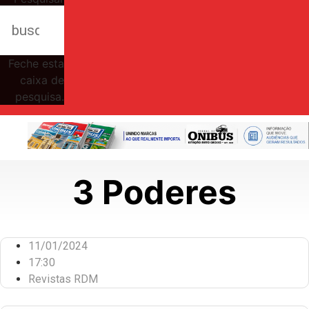
Feche esta
caixa de
pesquisa.
3 Poderes
11/01/2024
17:30
Revistas RDM