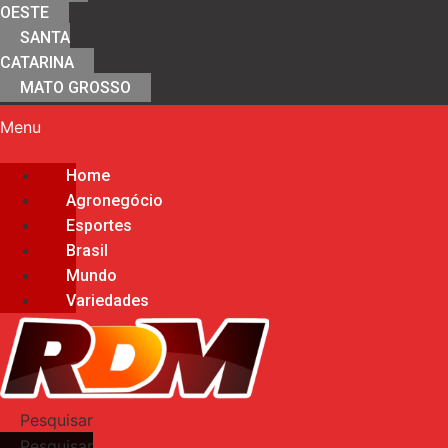
OESTE
SANTA
CATARINA
MATO GROSSO
Menu
Home
Agronegócio
Esportes
Brasil
Mundo
Variedades
Pesquisar
Pesquisar