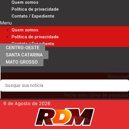
Quem somos
Ir
Política de privacidade
para
Contato / Expediente
o
Menu
conteúdo
Quem somos
Política de privacidade
Contato / Expediente
CENTRO-OESTE
SANTA CATARINA
MATO GROSSO
Pesquisar
Pesquisar
Feche esta caixa de pesquisa.
6 de Agosto de 2026