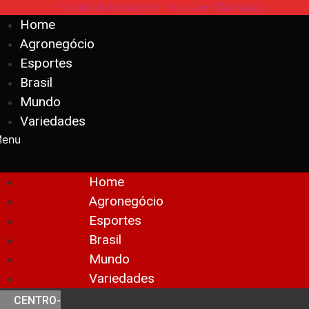
Facebook
Instagram
Youtube
Whatsapp
Home
Agronegócio
Esportes
Brasil
Mundo
Variedades
enu
Home
Agronegócio
Esportes
Brasil
Mundo
Variedades
CENTRO-