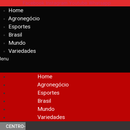
Facebook
Instagram
Youtube
Whatsapp
Home
Agronegócio
Esportes
Brasil
Mundo
Variedades
enu
Home
Agronegócio
Esportes
Brasil
Mundo
Variedades
CENTRO-