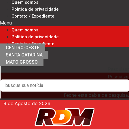
Quem somos
Ir
Política de privacidade
para
Contato / Expediente
o
Menu
conteúdo
Quem somos
Política de privacidade
Contato / Expediente
CENTRO-OESTE
SANTA CATARINA
MATO GROSSO
Pesquisar
Pesquisar
Feche esta caixa de pesquisa.
9 de Agosto de 2026