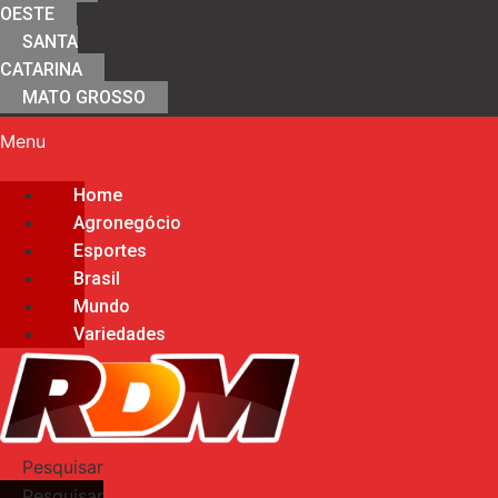
OESTE
SANTA
CATARINA
MATO GROSSO
Menu
Home
Agronegócio
Esportes
Brasil
Mundo
Variedades
Pesquisar
Pesquisar