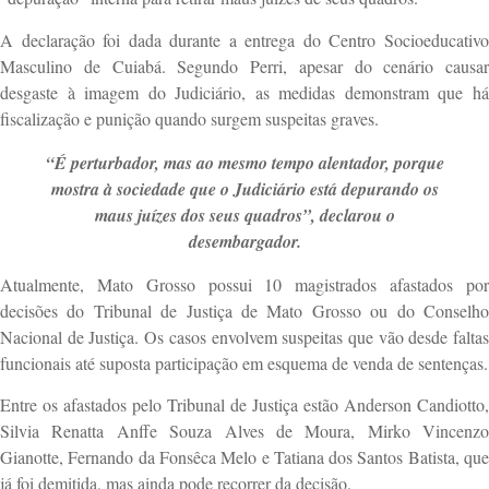
A declaração foi dada durante a entrega do Centro Socioeducativo
Masculino de
Cuiabá
. Segundo Perri, apesar do cenário causar
desgaste à imagem do Judiciário, as medidas demonstram que há
fiscalização e punição quando surgem suspeitas graves.
“É perturbador, mas ao mesmo tempo alentador, porque
mostra à sociedade que o Judiciário está depurando os
maus juízes dos seus quadros”, declarou o
desembargador.
Atualmente, Mato Grosso possui 10 magistrados afastados por
decisões do
Tribunal de Justiça de Mato Grosso
ou do
Conselh
Nacional de Justiça
. Os casos envolvem suspeitas que vão desde falta
funcionais até suposta participação em esquema de venda de sentenças.
Entre os afastados pelo Tribunal de Justiça estão
Anderson Candiotto
,
Silvia Renatta Anffe Souza Alves de Moura
,
Mirko Vincenzo
Gianotte
,
Fernando da Fonsêca Melo
e
Tatiana dos Santos Batista
, qu
já foi demitida, mas ainda pode recorrer da decisão.