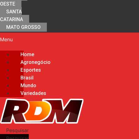
OESTE
SANTA
CATARINA
MATO GROSSO
Menu
Home
Agronegócio
Esportes
Brasil
Mundo
Variedades
Pesquisar
Pesquisar