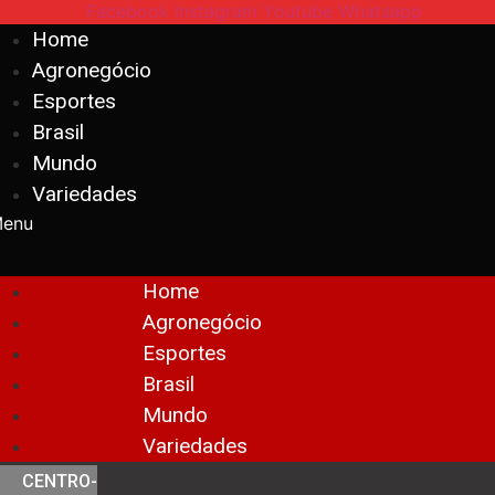
Facebook
Instagram
Youtube
Whatsapp
Home
Agronegócio
Esportes
Brasil
Mundo
Variedades
enu
Home
Agronegócio
Esportes
Brasil
Mundo
Variedades
CENTRO-