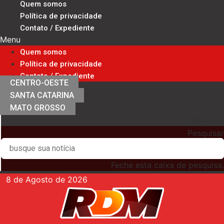
Quem somos
Ir
Política de privacidade
para
Contato / Expediente
o
Menu
conteúdo
Quem somos
Política de privacidade
Contato / Expediente
CENTRO-OESTE
SANTA CATARINA
MATO GROSSO
Pesquisar
Pesquisar
Feche esta caixa de pesquisa.
8 de Agosto de 2026