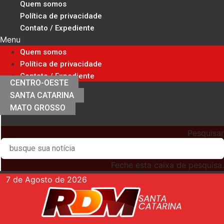
Quem somos
Ir
Política de privacidade
para
Contato / Expediente
o
Menu
conteúdo
Quem somos
Política de privacidade
Contato / Expediente
CENTRO-OESTE
SANTA CATARINA
MATO GROSSO
Pesquisar
Pesquisar
Feche esta caixa de pesquisa.
7 de Agosto de 2026