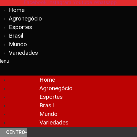
Facebook
Instagram
Youtube
Whatsapp
Home
Agronegócio
Esportes
Brasil
Mundo
Variedades
enu
Home
Agronegócio
Esportes
Brasil
Mundo
Variedades
CENTRO-