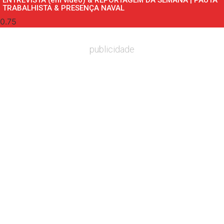
ENTREVISTA (em vídeo) & REPORTAGEM DA SEMANA | PAUTA
TRABALHISTA & PRESENÇA NAVAL
publicidade