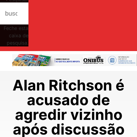
Feche esta
caixa de
pesquisa.
Alan Ritchson é
acusado de
agredir vizinho
após discussão