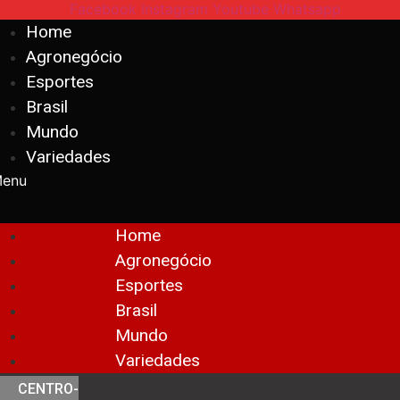
Facebook
Instagram
Youtube
Whatsapp
Home
Agronegócio
Esportes
Brasil
Mundo
Variedades
enu
Home
Agronegócio
Esportes
Brasil
Mundo
Variedades
CENTRO-