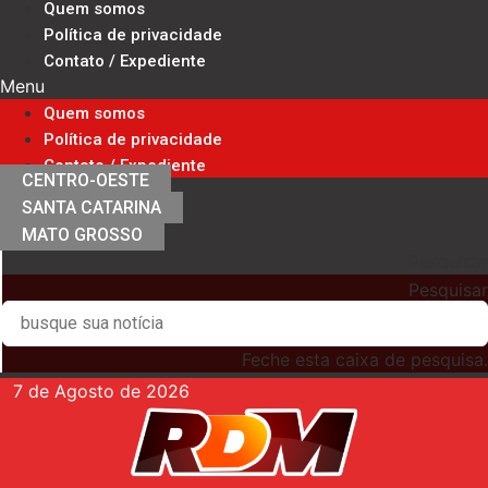
Quem somos
Ir
Política de privacidade
para
Contato / Expediente
o
Menu
conteúdo
Quem somos
Política de privacidade
Contato / Expediente
CENTRO-OESTE
SANTA CATARINA
MATO GROSSO
Pesquisar
Pesquisar
Feche esta caixa de pesquisa.
7 de Agosto de 2026