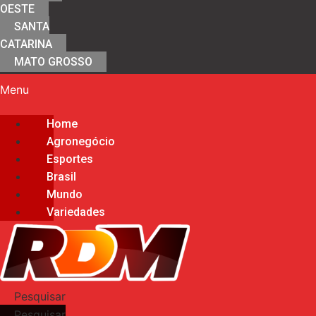
OESTE
SANTA
CATARINA
MATO GROSSO
Menu
Home
Agronegócio
Esportes
Brasil
Mundo
Variedades
Pesquisar
Pesquisar