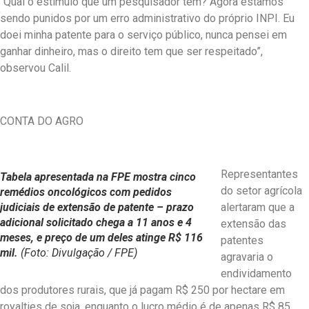
“Qual o estímulo que um pesquisador tem? Agora estamos
sendo punidos por um erro administrativo do próprio INPI. Eu
doei minha patente para o serviço público, nunca pensei em
ganhar dinheiro, mas o direito tem que ser respeitado”,
observou Calil.
CONTA DO AGRO
Representantes
Tabela apresentada na FPE mostra cinco
do setor agrícola
remédios oncológicos com pedidos
judiciais de extensão de patente – prazo
alertaram que a
adicional solicitado chega a 11 anos e 4
extensão das
meses, e preço de um deles atinge R$ 116
patentes
mil.
(Foto: Divulgação / FPE)
agravaria o
endividamento
dos produtores rurais, que já pagam R$ 250 por hectare em
royalties de soja, enquanto o lucro médio é de apenas R$ 85.