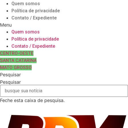
Ir
Quem somos
para
Política de privacidade
o
Contato / Expediente
conteúdo
Menu
Quem somos
Política de privacidade
Contato / Expediente
CENTRO-OESTE
SANTA CATARINA
MATO GROSSO
Pesquisar
Pesquisar
Feche esta caixa de pesquisa.
7 de Agosto de 2026