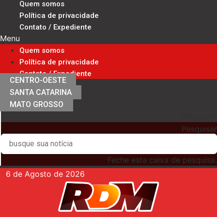
Quem somos
Ir
Política de privacidade
para
Contato / Expediente
o
Menu
conteúdo
Quem somos
Política de privacidade
Contato / Expediente
CENTRO-OESTE
SANTA CATARINA
MATO GROSSO
Pesquisar
Pesquisar
Feche esta caixa de pesquisa.
6 de Agosto de 2026