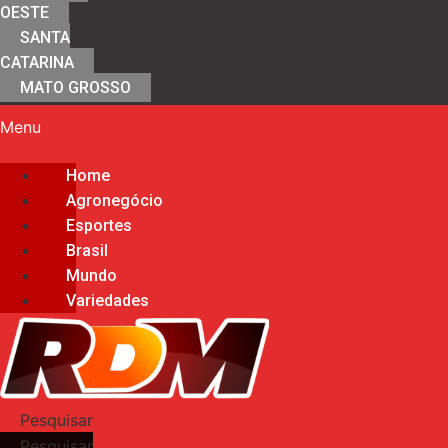
OESTE
SANTA
CATARINA
MATO GROSSO
Menu
Home
Agronegócio
Esportes
Brasil
Mundo
Variedades
Pesquisar
Pesquisar