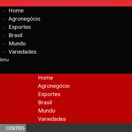
Facebook
Instagram
Youtube
Whatsapp
Home
Agronegócio
Esportes
Brasil
Mundo
Variedades
enu
Home
Agronegócio
Esportes
Brasil
Mundo
Variedades
CENTRO-