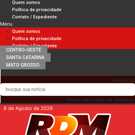
Quem somos
Ir
Política de privacidade
para
Contato / Expediente
o
Menu
conteúdo
Quem somos
Política de privacidade
Contato / Expediente
CENTRO-OESTE
SANTA CATARINA
MATO GROSSO
Pesquisar
Pesquisar
Feche esta caixa de pesquisa.
8 de Agosto de 2026