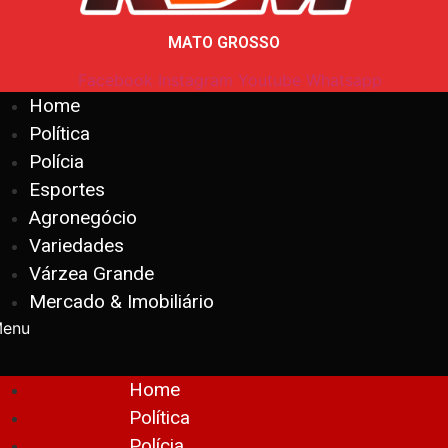
MATO GROSSO
Facebook
Instagram
Youtube
Whatsapp
Home
Política
Polícia
Esportes
Agronegócio
Variedades
Várzea Grande
Mercado & Imobiliário
enu
Home
Política
Polícia